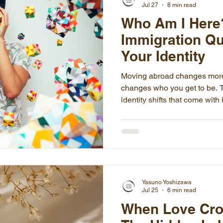
Jul 27
8 min read
Who Am I Her
Immigration Qu
Your Identity
Moving abroad changes more 
changes who you get to be. Th
identity shifts that come wit
professional self you can no 
doesn't translate, the prejud
and the particular loneliness
Written for those living in J
questions in English.
Yasuno Yoshizawa
Jul 25
6 min read
When Love Cro