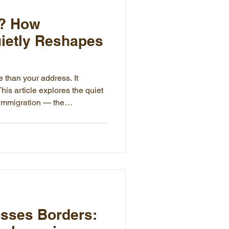
e? How
ietly Reshapes
than your address. It
is article explores the quiet
h immigration — the
longer access, the humor that
ices you didn't know you had,
 of not being fully known.
apan and navigating these
sses Borders: