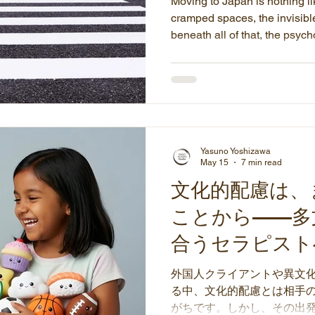
Moving to Japan is nothing lik
cramped spaces, the invisibl
beneath all of that, the psych
with starting over somewhere 
explores acculturative stress, 
Japan, and the deeper person
has a way of bringing to the 
Yasuno Yoshizawa
May 15
7 min read
文化的配慮は、
ことから——多
合うセラピスト
外国人クライアントや異文
る中、文化的配慮とは相手
がちです。しかし、その出