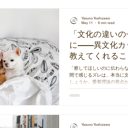
Yasuno Yoshizawa
May 11
6 min read
「文化の違いの
に——異文化カ
教えてくれるこ
「察してほしいのに伝わら
間で感じるズレは、本当に
しょうか。愛着理論の視点
い」という諦めの根っこを
ズレを自分自身を知るため
Yasuno Yoshizawa