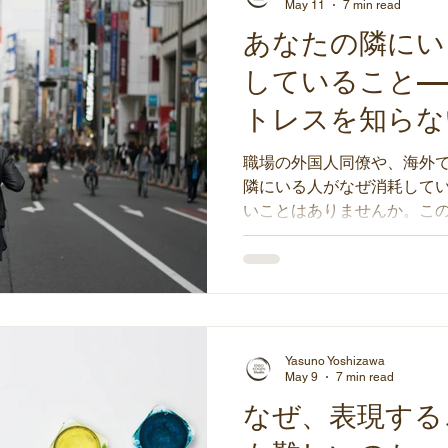
May 11
7 min read
あなたの隣にい
していること—
トレスを知らな
知っている人へ
職場の外国人同僚や、海外
隣にいる人がなぜ消耗して
いことはありませんか。こ
レスという学術的に認めら
経験していることと、周囲
とを一緒に考えます。
Yasuno Yoshizawa
May 9
7 min read
なぜ、表現する