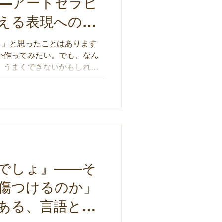
—アートセラピ
える表現へのバ
ら」と思ったことはあります
か作ってみたい。でも、なん
 うまくできないかもしれな
ない。人に見せたら恥ずかし
頭の中に積み重なって、白紙
現したい。その気持ちは確か
む何かが、同時に存在してい
けではないと思います。 わた
を学ぶ大学院生だった頃、
」という課題の前で、何度も
ることを学ぶ場所にいなが
でしょ』——そ
た。その経験が、ずっと心の
傷つけるのか」
事では、なぜ表現することが
か、その理由を一緒に考えて
ある、言語とア
イティビティは、誰の中にも
という気持ちはどこから来る