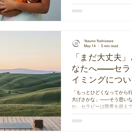
背景や偏見を知ることにあ
うセラピストに向けて、自
から文化的配慮の本質を考
Yasuno Yoshizawa
May 14
5 min read
「まだ大丈夫」
なたへ——セラ
イミングについ
「もっとひどくなってから
大げさかな」——そう思い
か。セラピーは限界を超え
ん。うまく説明できないし
へ、セラピーを始めるタイ