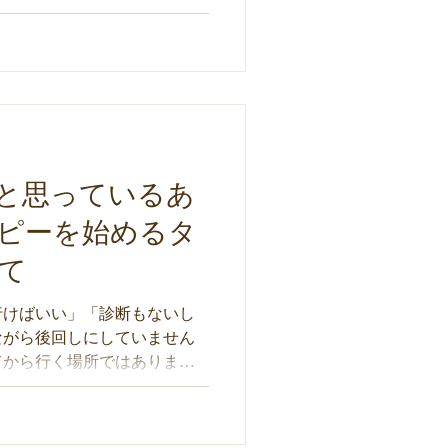
ります。多文化臨床に向き合
己リフレクションという視点
えます。
と思っているあ
ピーを始めるタ
て
行けばいい」「診断もないし
ながら後回しにしていません
てから行く場所ではありませ
んどさを感じているあなた
ミングについて考えます。