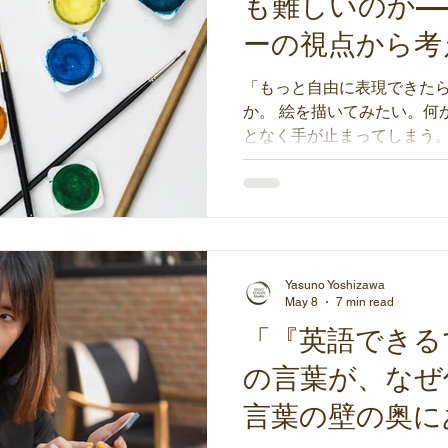
も難しいのか—
ーの視点から考
リア
「もっと自由に表現できた
か。 絵を描いてみたい。何
となく手が止まってしまう。
い。センスがないかもしれ
い。 気づけば、そんな声が
のまま終わってしまう。 表
にある。なのに、それを阻
る。 そんな経験、あなただ
し自身も、アートセラピー
Yasuno Yoshizawa
「自由に表現してください
May 8
7 min read
手が止まりました。表現す
「『英語できる
ら、表現できない自分がい
の言葉が、なぜ
中に残っています。 この記
こんなにも難しく感じるの
言葉の壁の奥に
みたいと思います。 クリエ
ある そもそも、表現したい