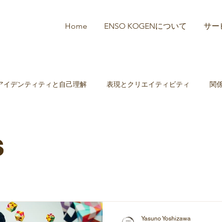
Home
ENSO KOGENについて
サー
アイデンティティと自己理解
表現とクリエイティビティ
関
多文化臨床・移民心理
アートセラピーの理論と実践
Living 
s
Yasuno Yoshizawa