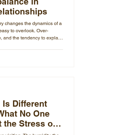
alance in
elationships
try changes the dynamics of a
 easy to overlook. Over-
, and the tendency to explain
difference" — this article
balances in international
es to face them together.
 Is Different
 What No One
 the Stress of
 Here