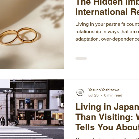
The Hidden Imb
International R
Living in your partner's coun
relationship in ways that are
adaptation, over-dependence
everything away as "cultural 
explores the hidden power im
relationships, and what it tak
Yasuno Yoshizawa
Jul 23
6 min read
Living in Japan
Than Visiting:
Tells You About
Actually Being